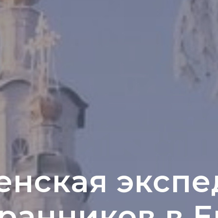
енская экспе
ранников в 