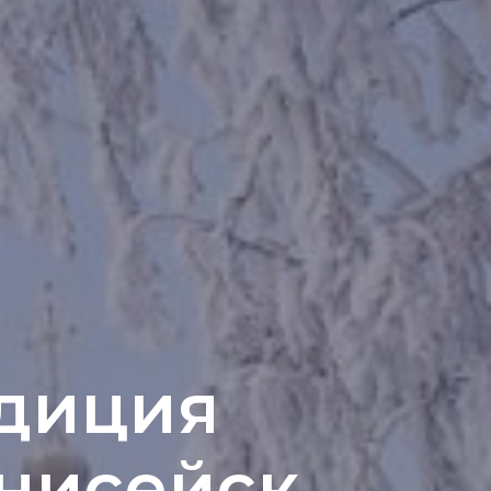
диция
Енисейск