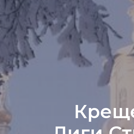
Крещ
Лиги Ст